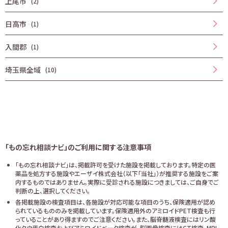
上尾市
(2)
日高市
(1)
入間郡
(1)
埼玉県全域
(10)
「もの忘れ相談ナビ」のご利用に関する注意事項
「もの忘れ相談ナビ」は、掲載許可を受けた施設を掲載しております。特定の医
薬品を処方する施設やエーザイ株式会社（以下「当社」）が推奨する施設をご案
内するものではありません。実際に受診される施設につきましては、ご自身でご
判断の上、選択してください。
各掲載施設の検査項目は、各施設が対応可能な項目のうち、保険適用が認め
られているもののみを掲載しています。保険適用外のアミロイドPET検査も行
っていることがあり得ますのでご注意ください。また、脳脊髄液検査にはリン酸
化タウ蛋白検査およびアミロイドベータ検査が、脳画像検査にはCT検査、MRI