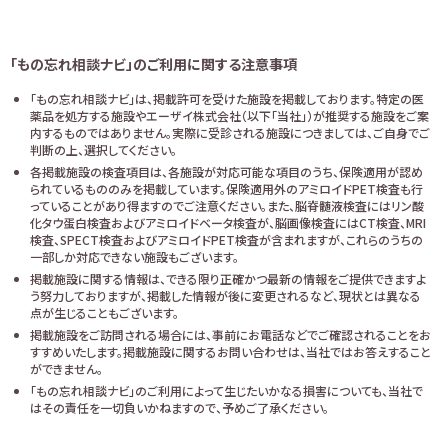
「もの忘れ相談ナビ」のご利用に関する注意事項
「もの忘れ相談ナビ」は、掲載許可を受けた施設を掲載しております。特定の医
薬品を処方する施設やエーザイ株式会社（以下「当社」）が推奨する施設をご案
内するものではありません。実際に受診される施設につきましては、ご自身でご
判断の上、選択してください。
各掲載施設の検査項目は、各施設が対応可能な項目のうち、保険適用が認め
られているもののみを掲載しています。保険適用外のアミロイドPET検査も行
っていることがあり得ますのでご注意ください。また、脳脊髄液検査にはリン酸
化タウ蛋白検査およびアミロイドベータ検査が、脳画像検査にはCT検査、MRI
検査、SPECT検査およびアミロイドPET検査が含まれますが、これらのうちの
一部しか対応できない施設もございます。
掲載施設に関する情報は、できる限り正確かつ最新の情報をご提供できますよ
う努力しておりますが、掲載した情報が後に変更されるなど、現状とは異なる
点が生じることもございます。
掲載施設をご訪問される場合には、事前にお電話などでご確認されることをお
すすめいたします。掲載施設に関するお問い合わせは、当社ではお答えすること
ができません。
「もの忘れ相談ナビ」のご利用によって生じたいかなる損害についても、当社で
はその責任を一切負いかねますので、予めご了承ください。