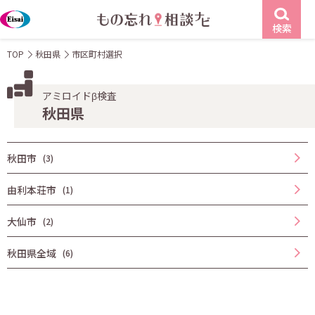
検索
TOP
秋田県
市区町村選択
アミロイドβ検査
秋田県
秋田市
(3)
由利本荘市
(1)
大仙市
(2)
秋田県全域
(6)