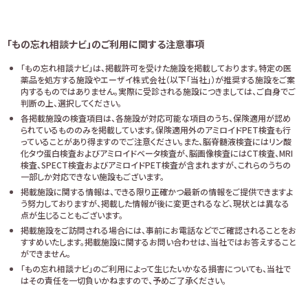
「もの忘れ相談ナビ」のご利用に関する注意事項
「もの忘れ相談ナビ」は、掲載許可を受けた施設を掲載しております。特定の医
薬品を処方する施設やエーザイ株式会社（以下「当社」）が推奨する施設をご案
内するものではありません。実際に受診される施設につきましては、ご自身でご
判断の上、選択してください。
各掲載施設の検査項目は、各施設が対応可能な項目のうち、保険適用が認め
られているもののみを掲載しています。保険適用外のアミロイドPET検査も行
っていることがあり得ますのでご注意ください。また、脳脊髄液検査にはリン酸
化タウ蛋白検査およびアミロイドベータ検査が、脳画像検査にはCT検査、MRI
検査、SPECT検査およびアミロイドPET検査が含まれますが、これらのうちの
一部しか対応できない施設もございます。
掲載施設に関する情報は、できる限り正確かつ最新の情報をご提供できますよ
う努力しておりますが、掲載した情報が後に変更されるなど、現状とは異なる
点が生じることもございます。
掲載施設をご訪問される場合には、事前にお電話などでご確認されることをお
すすめいたします。掲載施設に関するお問い合わせは、当社ではお答えすること
ができません。
「もの忘れ相談ナビ」のご利用によって生じたいかなる損害についても、当社で
はその責任を一切負いかねますので、予めご了承ください。