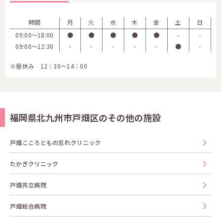
時間
月
火
水
木
金
土
日
09:00〜18:00
●
●
●
●
●
-
-
09:00〜12:30
-
-
-
-
-
●
-
※昼休み 12：30～14：00
福岡県北九州市戸畑区のその他の施設
戸畑こころともの忘れクリニック
たかぎクリニック
戸畑共立病院
戸畑総合病院