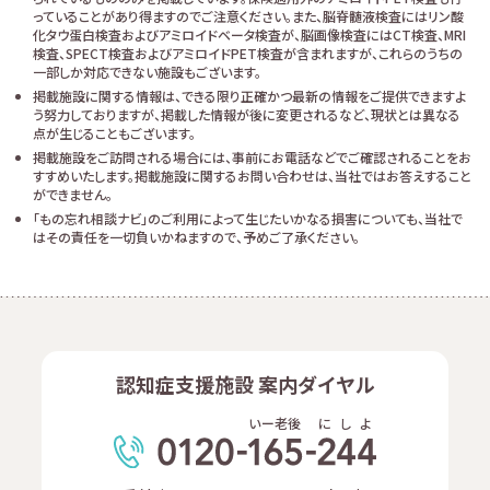
っていることがあり得ますのでご注意ください。また、脳脊髄液検査にはリン酸
化タウ蛋白検査およびアミロイドベータ検査が、脳画像検査にはCT検査、MRI
検査、SPECT検査およびアミロイドPET検査が含まれますが、これらのうちの
一部しか対応できない施設もございます。
掲載施設に関する情報は、できる限り正確かつ最新の情報をご提供できますよ
う努力しておりますが、掲載した情報が後に変更されるなど、現状とは異なる
点が生じることもございます。
掲載施設をご訪問される場合には、事前にお電話などでご確認されることをお
すすめいたします。掲載施設に関するお問い合わせは、当社ではお答えすること
ができません。
「もの忘れ相談ナビ」のご利用によって生じたいかなる損害についても、当社で
はその責任を一切負いかねますので、予めご了承ください。
認知症支援施設 案内ダイヤル
いー老後
に
し
よ