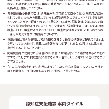
内するものではありません。実際に受診される施設につきましては、ご自身でご
判断の上、選択してください。
各掲載施設の検査項目は、各施設が対応可能な項目のうち、保険適用が認め
られているもののみを掲載しています。保険適用外のアミロイドPET検査も行
っていることがあり得ますのでご注意ください。また、脳脊髄液検査にはリン酸
化タウ蛋白検査およびアミロイドベータ検査が、脳画像検査にはCT検査、MRI
検査、SPECT検査およびアミロイドPET検査が含まれますが、これらのうちの
一部しか対応できない施設もございます。
掲載施設に関する情報は、できる限り正確かつ最新の情報をご提供できますよ
う努力しておりますが、掲載した情報が後に変更されるなど、現状とは異なる
点が生じることもございます。
掲載施設をご訪問される場合には、事前にお電話などでご確認されることをお
すすめいたします。掲載施設に関するお問い合わせは、当社ではお答えすること
ができません。
「もの忘れ相談ナビ」のご利用によって生じたいかなる損害についても、当社で
はその責任を一切負いかねますので、予めご了承ください。
認知症支援施設 案内ダイヤル