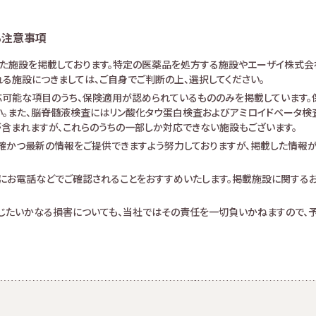
る注意事項
けた施設を掲載しております。特定の医薬品を処方する施設やエーザイ株式会
る施設につきましては、ご自身でご判断の上、選択してください。
可能な項目のうち、保険適用が認められているもののみを掲載しています。保
。また、脳脊髄液検査にはリン酸化タウ蛋白検査およびアミロイドベータ検査が
査が含まれますが、これらのうちの一部しか対応できない施設もございます。
確かつ最新の情報をご提供できますよう努力しておりますが、掲載した情報
にお電話などでご確認されることをおすすめいたします。掲載施設に関する
生じたいかなる損害についても、当社ではその責任を一切負いかねますので、予