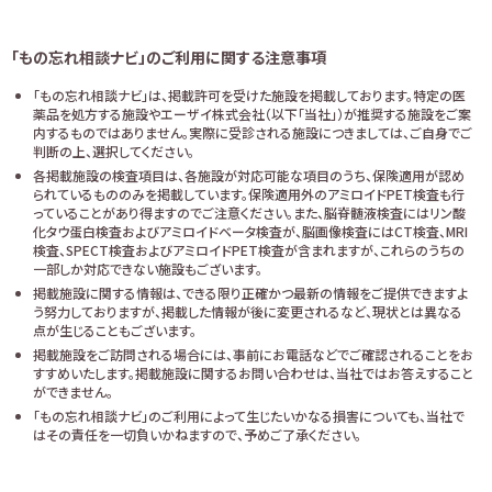
「もの忘れ相談ナビ」のご利用に関する注意事項
「もの忘れ相談ナビ」は、掲載許可を受けた施設を掲載しております。特定の医
薬品を処方する施設やエーザイ株式会社（以下「当社」）が推奨する施設をご案
内するものではありません。実際に受診される施設につきましては、ご自身でご
判断の上、選択してください。
各掲載施設の検査項目は、各施設が対応可能な項目のうち、保険適用が認め
られているもののみを掲載しています。保険適用外のアミロイドPET検査も行
っていることがあり得ますのでご注意ください。また、脳脊髄液検査にはリン酸
化タウ蛋白検査およびアミロイドベータ検査が、脳画像検査にはCT検査、MRI
検査、SPECT検査およびアミロイドPET検査が含まれますが、これらのうちの
一部しか対応できない施設もございます。
掲載施設に関する情報は、できる限り正確かつ最新の情報をご提供できますよ
う努力しておりますが、掲載した情報が後に変更されるなど、現状とは異なる
点が生じることもございます。
掲載施設をご訪問される場合には、事前にお電話などでご確認されることをお
すすめいたします。掲載施設に関するお問い合わせは、当社ではお答えすること
ができません。
「もの忘れ相談ナビ」のご利用によって生じたいかなる損害についても、当社で
はその責任を一切負いかねますので、予めご了承ください。