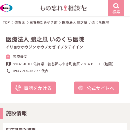
検索
TOP
佐賀県
三養基郡みやき町
医療法人 鵬之風 いのくち医院
医療法人 鵬之風 いのくち医院
イリョウホウジン ホウノカゼ イノクチイイン
医療機関
〒849-0102 佐賀県三養基郡みやき町簑原２９４６－１（
地図
）
0942-94-4677
代表
電話をかける
公式サイトへ
施設情報
対応可能な検査