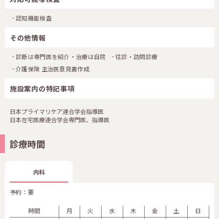
認知機能検査
その他情報
診断は専門医を紹介・治療は自院
往診・訪問診療
介護保険 主治医意見書作成
施設案内の特記事項
日本プライマリケア連合学会指導医
日本在宅医療連合学会専門医、指導医
診療時間
内科
予約：要
時間
月
火
水
木
金
土
日