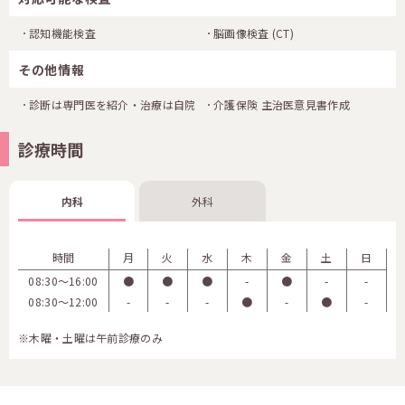
認知機能検査
脳画像検査
(CT)
その他情報
診断は専門医を紹介・治療は自院
介護保険 主治医意見書作成
診療時間
内科
外科
時間
月
火
水
木
金
土
日
08:30〜16:00
●
●
●
-
●
-
-
08:30〜12:00
-
-
-
●
-
●
-
※木曜・土曜は午前診療のみ