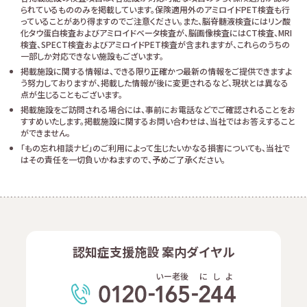
られているもののみを掲載しています。保険適用外のアミロイドPET検査も行
っていることがあり得ますのでご注意ください。また、脳脊髄液検査にはリン酸
化タウ蛋白検査およびアミロイドベータ検査が、脳画像検査にはCT検査、MRI
検査、SPECT検査およびアミロイドPET検査が含まれますが、これらのうちの
一部しか対応できない施設もございます。
掲載施設に関する情報は、できる限り正確かつ最新の情報をご提供できますよ
う努力しておりますが、掲載した情報が後に変更されるなど、現状とは異なる
点が生じることもございます。
掲載施設をご訪問される場合には、事前にお電話などでご確認されることをお
すすめいたします。掲載施設に関するお問い合わせは、当社ではお答えすること
ができません。
「もの忘れ相談ナビ」のご利用によって生じたいかなる損害についても、当社で
はその責任を一切負いかねますので、予めご了承ください。
認知症支援施設 案内ダイヤル
いー老後
に
し
よ