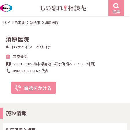
検索
TOP
熊本県
菊池市
清原医院
清原医院
キヨハライイン イリヨウ
医療機関
〒861-1205 熊本県菊池市泗水町福本７７５（
地図
）
0968-38-2106
代表
電話をかける
施設情報
対応可能な検査