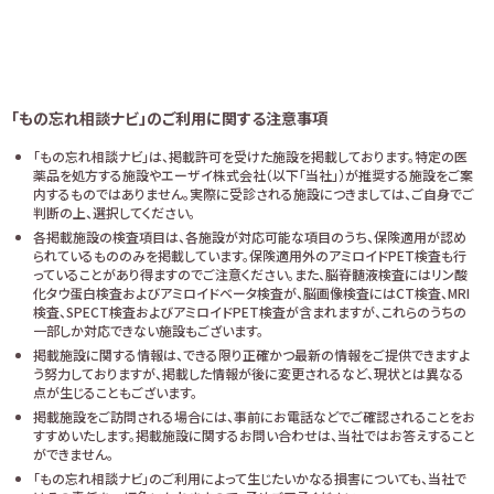
「もの忘れ相談ナビ」のご利用に関する注意事項
「もの忘れ相談ナビ」は、掲載許可を受けた施設を掲載しております。特定の医
薬品を処方する施設やエーザイ株式会社（以下「当社」）が推奨する施設をご案
内するものではありません。実際に受診される施設につきましては、ご自身でご
判断の上、選択してください。
各掲載施設の検査項目は、各施設が対応可能な項目のうち、保険適用が認め
られているもののみを掲載しています。保険適用外のアミロイドPET検査も行
っていることがあり得ますのでご注意ください。また、脳脊髄液検査にはリン酸
化タウ蛋白検査およびアミロイドベータ検査が、脳画像検査にはCT検査、MRI
検査、SPECT検査およびアミロイドPET検査が含まれますが、これらのうちの
一部しか対応できない施設もございます。
掲載施設に関する情報は、できる限り正確かつ最新の情報をご提供できますよ
う努力しておりますが、掲載した情報が後に変更されるなど、現状とは異なる
点が生じることもございます。
掲載施設をご訪問される場合には、事前にお電話などでご確認されることをお
すすめいたします。掲載施設に関するお問い合わせは、当社ではお答えすること
ができません。
「もの忘れ相談ナビ」のご利用によって生じたいかなる損害についても、当社で