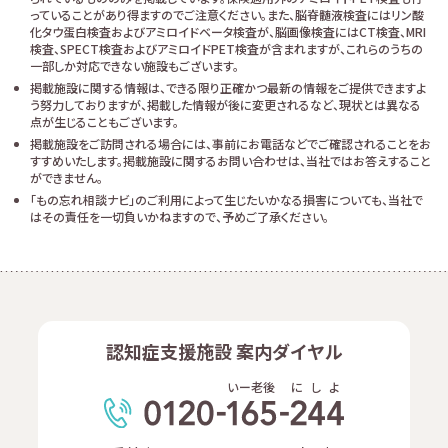
っていることがあり得ますのでご注意ください。また、脳脊髄液検査にはリン酸
化タウ蛋白検査およびアミロイドベータ検査が、脳画像検査にはCT検査、MRI
検査、SPECT検査およびアミロイドPET検査が含まれますが、これらのうちの
一部しか対応できない施設もございます。
掲載施設に関する情報は、できる限り正確かつ最新の情報をご提供できますよ
う努力しておりますが、掲載した情報が後に変更されるなど、現状とは異なる
点が生じることもございます。
掲載施設をご訪問される場合には、事前にお電話などでご確認されることをお
すすめいたします。掲載施設に関するお問い合わせは、当社ではお答えすること
ができません。
「もの忘れ相談ナビ」のご利用によって生じたいかなる損害についても、当社で
はその責任を一切負いかねますので、予めご了承ください。
認知症支援施設 案内ダイヤル
いー老後
に
し
よ