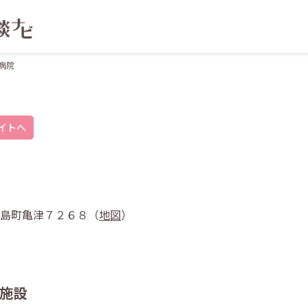
上病院
イトへ
徳之島町亀津７２６８（
地図
）
施設