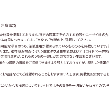
る注意事項
けた施設を掲載しております。特定の医薬品を処方する施設やエーザイ株式会
る施設につきましては、ご自身でご判断の上、選択してください。
可能な項目のうち、保険適用が認められているもののみを掲載しています。保
。また、脳脊髄液検査にはリン酸化タウ蛋白検査およびアミロイドベータ検査が
査が含まれますが、これらのうちの一部しか対応できない施設もございます。
確かつ最新の情報をご提供できますよう努力しておりますが、掲載した情報
にお電話などでご確認されることをおすすめいたします。掲載施設に関する
生じたいかなる損害についても、当社ではその責任を一切負いかねますので、予