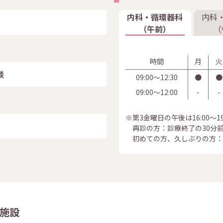
内科・循環器科
内科
（午前）
（
時間
月
火
談
09:00〜12:30
●
●
09:00〜12:00
-
-
※第3金曜日の午後は16:00～19
再診の方：診療終了の30分
初めての方、久しぶりの方：
施設