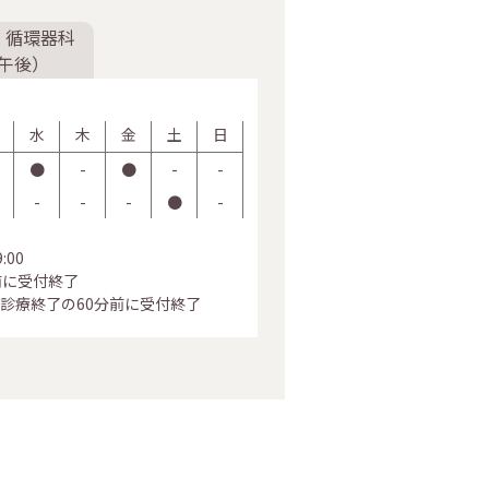
・循環器科
午後）
水
木
金
土
日
●
-
●
-
-
-
-
-
●
-
:00
前に受付終了
診療終了の60分前に受付終了