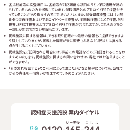
各掲載施設の検査項目は、各施設が対応可能な項目のうち、保険適用が認め
られているもののみを掲載しています。保険適用外のアミロイドPET検査も行
っていることがあり得ますのでご注意ください。また、脳脊髄液検査にはリン酸
化タウ蛋白検査およびアミロイドベータ検査が、脳画像検査にはCT検査、MRI
検査、SPECT検査およびアミロイドPET検査が含まれますが、これらのうちの
一部しか対応できない施設もございます。
掲載施設に関する情報は、できる限り正確かつ最新の情報をご提供できますよ
う努力しておりますが、掲載した情報が後に変更されるなど、現状とは異なる
点が生じることもございます。
掲載施設をご訪問される場合には、事前にお電話などでご確認されることをお
すすめいたします。掲載施設に関するお問い合わせは、当社ではお答えすること
ができません。
「もの忘れ相談ナビ」のご利用によって生じたいかなる損害についても、当社で
はその責任を一切負いかねますので、予めご了承ください。
認知症支援施設 案内ダイヤル
いー老後
に
し
よ