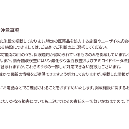
る注意事項
けた施設を掲載しております。特定の医薬品を処方する施設やエーザイ株式会
る施設につきましては、ご自身でご判断の上、選択してください。
可能な項目のうち、保険適用が認められているもののみを掲載しています。保
。また、脳脊髄液検査にはリン酸化タウ蛋白検査およびアミロイドベータ検査が
査が含まれますが、これらのうちの一部しか対応できない施設もございます。
確かつ最新の情報をご提供できますよう努力しておりますが、掲載した情報
にお電話などでご確認されることをおすすめいたします。掲載施設に関する
生じたいかなる損害についても、当社ではその責任を一切負いかねますので、予