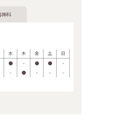
精神科
水
木
金
土
日
●
-
●
●
-
-
●
-
-
-