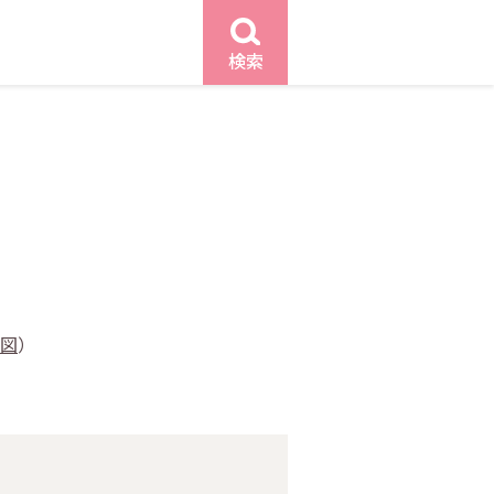
検索
図
）