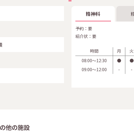
精神科
予約：要
紹介状：要
談
時間
月
火
08:00〜12:30
●
●
09:00〜12:00
-
-
の他の施設