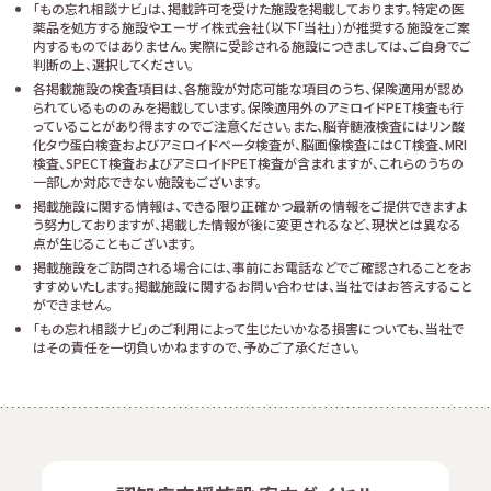
「もの忘れ相談ナビ」は、掲載許可を受けた施設を掲載しております。特定の医
薬品を処方する施設やエーザイ株式会社（以下「当社」）が推奨する施設をご案
内するものではありません。実際に受診される施設につきましては、ご自身でご
判断の上、選択してください。
各掲載施設の検査項目は、各施設が対応可能な項目のうち、保険適用が認め
られているもののみを掲載しています。保険適用外のアミロイドPET検査も行
っていることがあり得ますのでご注意ください。また、脳脊髄液検査にはリン酸
化タウ蛋白検査およびアミロイドベータ検査が、脳画像検査にはCT検査、MRI
検査、SPECT検査およびアミロイドPET検査が含まれますが、これらのうちの
一部しか対応できない施設もございます。
掲載施設に関する情報は、できる限り正確かつ最新の情報をご提供できますよ
う努力しておりますが、掲載した情報が後に変更されるなど、現状とは異なる
点が生じることもございます。
掲載施設をご訪問される場合には、事前にお電話などでご確認されることをお
すすめいたします。掲載施設に関するお問い合わせは、当社ではお答えすること
ができません。
「もの忘れ相談ナビ」のご利用によって生じたいかなる損害についても、当社で
はその責任を一切負いかねますので、予めご了承ください。