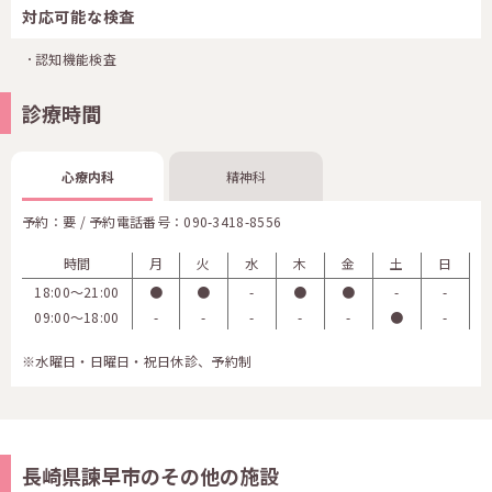
対応可能な検査
認知機能検査
診療時間
心療内科
精神科
予約：要 / 予約電話番号：
090-3418-8556
時間
月
火
水
木
金
土
日
18:00〜21:00
●
●
-
●
●
-
-
09:00〜18:00
-
-
-
-
-
●
-
※水曜日・日曜日・祝日休診、予約制
長崎県諫早市のその他の施設