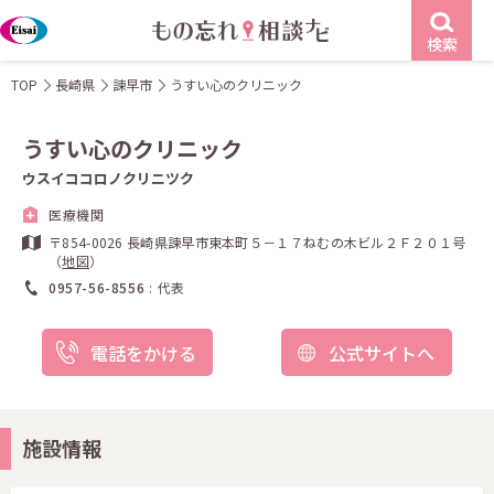
検索
TOP
長崎県
諫早市
うすい心のクリニック
うすい心のクリニック
ウスイココロノクリニツク
医療機関
〒854-0026 長崎県諫早市東本町５－１７ねむの木ビル２Ｆ２０１号
（
地図
）
0957-56-8556
代表
電話をかける
公式サイトへ
施設情報