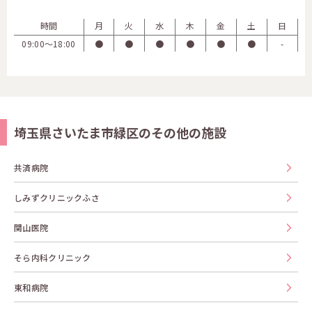
時間
月
火
水
木
金
土
日
09:00〜18:00
●
●
●
●
●
●
-
埼玉県さいたま市緑区のその他の施設
共済病院
しみずクリニックふさ
関山医院
そら内科クリニック
東和病院