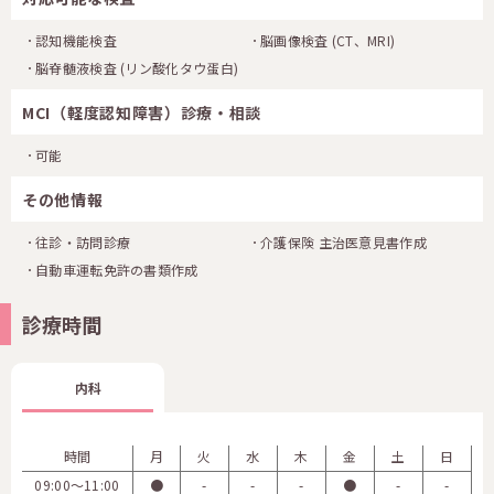
認知機能検査
脳画像検査
(CT、MRI)
脳脊髄液検査
(リン酸化タウ蛋白)
MCI（軽度認知障害）診療・相談
可能
その他情報
往診・訪問診療
介護保険 主治医意見書作成
自動車運転免許の書類作成
診療時間
内科
時間
月
火
水
木
金
土
日
09:00〜11:00
●
-
-
-
●
-
-