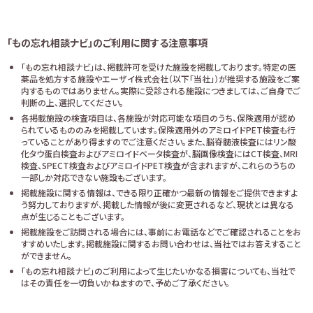
「もの忘れ相談ナビ」のご利用に関する注意事項
「もの忘れ相談ナビ」は、掲載許可を受けた施設を掲載しております。特定の医
薬品を処方する施設やエーザイ株式会社（以下「当社」）が推奨する施設をご案
内するものではありません。実際に受診される施設につきましては、ご自身でご
判断の上、選択してください。
各掲載施設の検査項目は、各施設が対応可能な項目のうち、保険適用が認め
られているもののみを掲載しています。保険適用外のアミロイドPET検査も行
っていることがあり得ますのでご注意ください。また、脳脊髄液検査にはリン酸
化タウ蛋白検査およびアミロイドベータ検査が、脳画像検査にはCT検査、MRI
検査、SPECT検査およびアミロイドPET検査が含まれますが、これらのうちの
一部しか対応できない施設もございます。
掲載施設に関する情報は、できる限り正確かつ最新の情報をご提供できますよ
う努力しておりますが、掲載した情報が後に変更されるなど、現状とは異なる
点が生じることもございます。
掲載施設をご訪問される場合には、事前にお電話などでご確認されることをお
すすめいたします。掲載施設に関するお問い合わせは、当社ではお答えすること
ができません。
「もの忘れ相談ナビ」のご利用によって生じたいかなる損害についても、当社で
はその責任を一切負いかねますので、予めご了承ください。