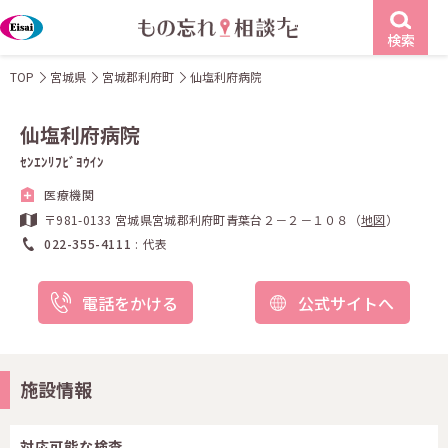
検索
TOP
宮城県
宮城郡利府町
仙塩利府病院
仙塩利府病院
ｾﾝｴﾝﾘﾌﾋﾞﾖｳｲﾝ
医療機関
〒981-0133 宮城県宮城郡利府町青葉台２－２－１０８（
地図
）
022-355-4111
代表
電話をかける
公式サイトへ
施設情報
対応可能な検査