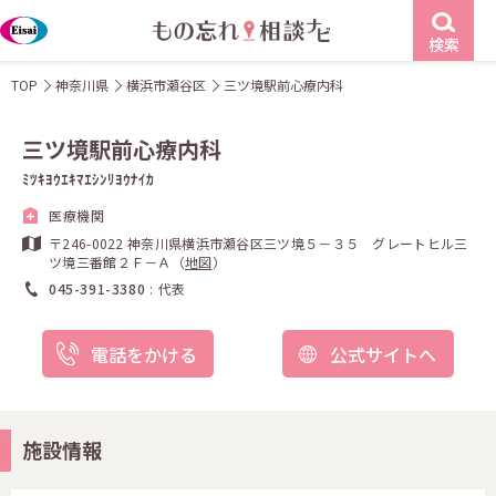
検索
TOP
神奈川県
横浜市瀬谷区
三ツ境駅前心療内科
三ツ境駅前心療内科
ﾐﾂｷﾖｳｴｷﾏｴｼﾝﾘﾖｳﾅｲｶ
医療機関
〒246-0022 神奈川県横浜市瀬谷区三ツ境５－３５ グレートヒル三
ツ境三番館２Ｆ－Ａ（
地図
）
045-391-3380
代表
電話をかける
公式サイトへ
施設情報