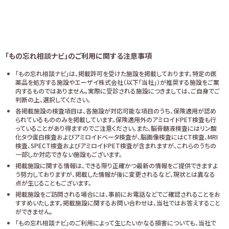
「もの忘れ相談ナビ」のご利用に関する注意事項
「もの忘れ相談ナビ」は、掲載許可を受けた施設を掲載しております。特定の医
薬品を処方する施設やエーザイ株式会社（以下「当社」）が推奨する施設をご案
内するものではありません。実際に受診される施設につきましては、ご自身でご
判断の上、選択してください。
各掲載施設の検査項目は、各施設が対応可能な項目のうち、保険適用が認め
られているもののみを掲載しています。保険適用外のアミロイドPET検査も行
っていることがあり得ますのでご注意ください。また、脳脊髄液検査にはリン酸
化タウ蛋白検査およびアミロイドベータ検査が、脳画像検査にはCT検査、MRI
検査、SPECT検査およびアミロイドPET検査が含まれますが、これらのうちの
一部しか対応できない施設もございます。
掲載施設に関する情報は、できる限り正確かつ最新の情報をご提供できますよ
う努力しておりますが、掲載した情報が後に変更されるなど、現状とは異なる
点が生じることもございます。
掲載施設をご訪問される場合には、事前にお電話などでご確認されることをお
すすめいたします。掲載施設に関するお問い合わせは、当社ではお答えすること
ができません。
「もの忘れ相談ナビ」のご利用によって生じたいかなる損害についても、当社で