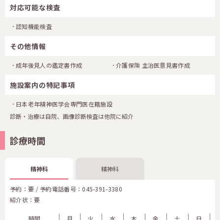
対応可能な検査
認知機能検査
その他情報
成年後見人の鑑定書作成
介護保険 主治医意見書作成
施設案内の特記事項
日本老年精神医学会専門医在籍施設
診断・治療は自院、画像診断検査は他院に紹介
診療時間
精神科
精神科
予約：要 / 予約電話番号：
045-391-3380
紹介状：要
時間
月
火
水
木
金
土
日