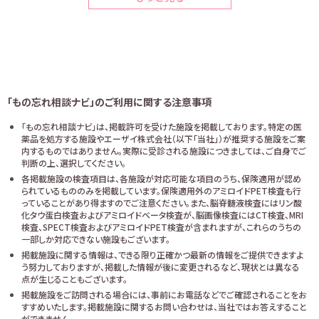
「もの忘れ相談ナビ」のご利用に関する注意事項
「もの忘れ相談ナビ」は、掲載許可を受けた施設を掲載しております。特定の医
薬品を処方する施設やエーザイ株式会社（以下「当社」）が推奨する施設をご案
内するものではありません。実際に受診される施設につきましては、ご自身でご
判断の上、選択してください。
各掲載施設の検査項目は、各施設が対応可能な項目のうち、保険適用が認め
られているもののみを掲載しています。保険適用外のアミロイドPET検査も行
っていることがあり得ますのでご注意ください。また、脳脊髄液検査にはリン酸
化タウ蛋白検査およびアミロイドベータ検査が、脳画像検査にはCT検査、MRI
検査、SPECT検査およびアミロイドPET検査が含まれますが、これらのうちの
一部しか対応できない施設もございます。
掲載施設に関する情報は、できる限り正確かつ最新の情報をご提供できますよ
う努力しておりますが、掲載した情報が後に変更されるなど、現状とは異なる
点が生じることもございます。
掲載施設をご訪問される場合には、事前にお電話などでご確認されることをお
すすめいたします。掲載施設に関するお問い合わせは、当社ではお答えすること
ができません。