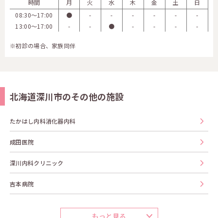
時間
月
火
水
木
金
土
日
08:30〜17:00
●
-
-
-
-
-
-
13:00〜17:00
-
-
●
-
-
-
-
※初診の場合、家族同伴
北海道深川市のその他の施設
たかはし内科消化器内科
成田医院
深川内科クリニック
吉本病院
もっと見る