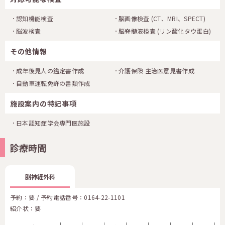
認知機能検査
脳画像検査
(CT、MRI、SPECT)
脳波検査
脳脊髄液検査
(リン酸化タウ蛋白)
その他情報
成年後見人の鑑定書作成
介護保険 主治医意見書作成
自動車運転免許の書類作成
施設案内の特記事項
日本認知症学会専門医施設
診療時間
脳神経外科
予約：要 / 予約電話番号：
0164-22-1101
紹介状：要