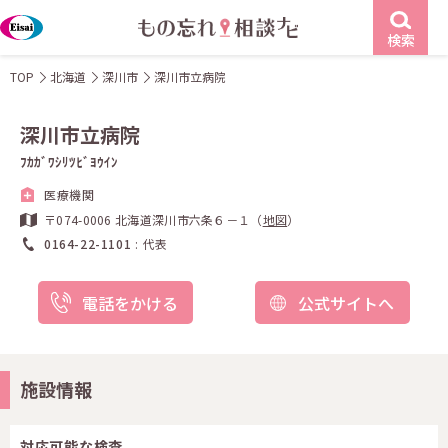
検索
TOP
北海道
深川市
深川市立病院
深川市立病院
ﾌｶｶﾞﾜｼﾘﾂﾋﾞﾖｳｲﾝ
医療機関
〒074-0006 北海道深川市六条６－１（
地図
）
0164-22-1101
代表
電話をかける
公式サイトへ
施設情報
対応可能な検査