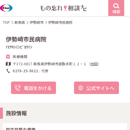
検索
TOP
群馬県
伊勢崎市
伊勢崎市民病院
伊勢崎市民病院
ｲｾｻｷｼﾐﾝﾋﾞﾖｳｲﾝ
医療機関
〒372-0817 群馬県伊勢崎市連取本町１２－１（
地図
）
0270-25-5022
代表
電話をかける
公式サイトへ
施設情報
対応可能な検査