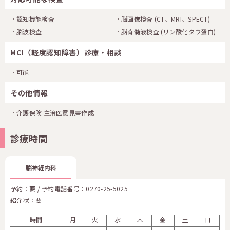
認知機能検査
脳画像検査
(CT、MRI、SPECT)
脳波検査
脳脊髄液検査
(リン酸化タウ蛋白)
MCI（軽度認知障害）診療・相談
可能
その他情報
介護保険 主治医意見書作成
診療時間
脳神経内科
予約：要 / 予約電話番号：
0270-25-5025
紹介状：要
時間
月
火
水
木
金
土
日