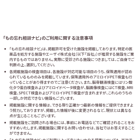
「もの忘れ相談ナビ」のご利用に関する注意事項
「もの忘れ相談ナビ」は、掲載許可を受けた施設を掲載しております。特定の医
薬品を処方する施設やエーザイ株式会社（以下「当社」）が推奨する施設をご案
内するものではありません。実際に受診される施設につきましては、ご自身でご
判断の上、選択してください。
各掲載施設の検査項目は、各施設が対応可能な項目のうち、保険適用が認め
られているもののみを掲載しています。保険適用外のアミロイドPET検査も行
っていることがあり得ますのでご注意ください。また、脳脊髄液検査にはリン酸
化タウ蛋白検査およびアミロイドベータ検査が、脳画像検査にはCT検査、MRI
検査、SPECT検査およびアミロイドPET検査が含まれますが、これらのうちの
一部しか対応できない施設もございます。
掲載施設に関する情報は、できる限り正確かつ最新の情報をご提供できますよ
う努力しておりますが、掲載した情報が後に変更されるなど、現状とは異なる
点が生じることもございます。
掲載施設をご訪問される場合には、事前にお電話などでご確認されることをお
すすめいたします。掲載施設に関するお問い合わせは、当社ではお答えすること
ができません。
「もの忘れ相談ナビ」のご利用によって生じたいかなる損害についても、当社で