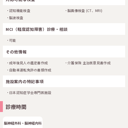
認知機能検査
脳画像検査
(CT、MRI)
脳波検査
MCI（軽度認知障害）診療・相談
可能
その他情報
成年後見人の鑑定書作成
介護保険 主治医意見書作成
自動車運転免許の書類作成
施設案内の特記事項
日本認知症学会専門医施設
診療時間
脳神経外科・脳神経内科