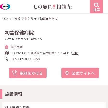
検索
TOP
千葉県
鎌ケ谷市
初富保健病院
初富保健病院
ハツトミホケンビョウイン
医療機関
〒273-0121 千葉県鎌ケ谷市初富１１４番地（
地図
）
047-442-0811
代表
電話をかける
公式サイトへ
施設情報
対応可能な検査