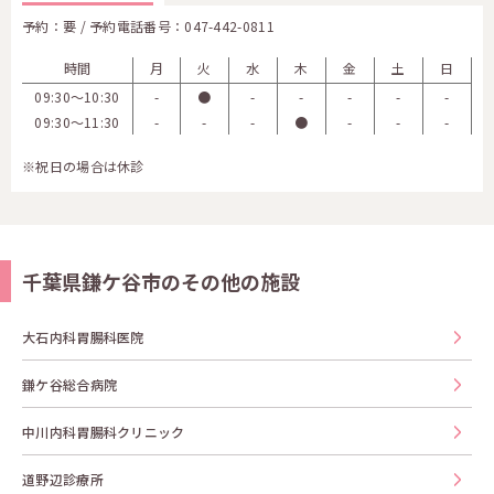
予約：要 / 予約電話番号：
047-442-0811
時間
月
火
水
木
金
土
日
09:30〜10:30
-
●
-
-
-
-
-
09:30〜11:30
-
-
-
●
-
-
-
※祝日の場合は休診
千葉県鎌ケ谷市のその他の施設
大石内科胃腸科医院
鎌ケ谷総合病院
中川内科胃腸科クリニック
道野辺診療所