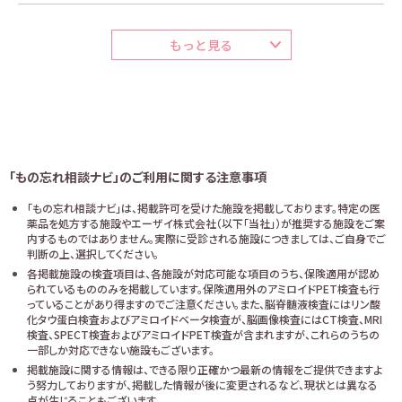
もっと見る
「もの忘れ相談ナビ」のご利用に関する注意事項
「もの忘れ相談ナビ」は、掲載許可を受けた施設を掲載しております。特定の医
薬品を処方する施設やエーザイ株式会社（以下「当社」）が推奨する施設をご案
内するものではありません。実際に受診される施設につきましては、ご自身でご
判断の上、選択してください。
各掲載施設の検査項目は、各施設が対応可能な項目のうち、保険適用が認め
られているもののみを掲載しています。保険適用外のアミロイドPET検査も行
っていることがあり得ますのでご注意ください。また、脳脊髄液検査にはリン酸
化タウ蛋白検査およびアミロイドベータ検査が、脳画像検査にはCT検査、MRI
検査、SPECT検査およびアミロイドPET検査が含まれますが、これらのうちの
一部しか対応できない施設もございます。
掲載施設に関する情報は、できる限り正確かつ最新の情報をご提供できますよ
う努力しておりますが、掲載した情報が後に変更されるなど、現状とは異なる
点が生じることもございます。