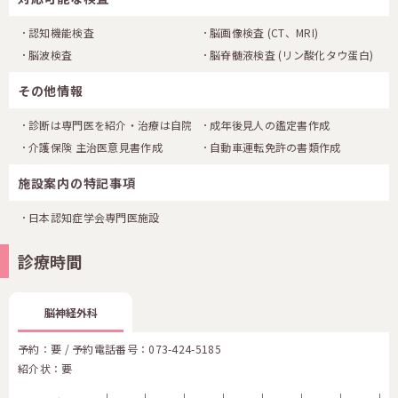
認知機能検査
脳画像検査
(CT、MRI)
脳波検査
脳脊髄液検査
(リン酸化タウ蛋白)
その他情報
診断は専門医を紹介・治療は自院
成年後見人の鑑定書作成
介護保険 主治医意見書作成
自動車運転免許の書類作成
施設案内の特記事項
日本認知症学会専門医施設
診療時間
脳神経外科
予約：要 / 予約電話番号：
073-424-5185
紹介状：要