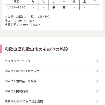
時間
月
火
水
木
金
土
日
13:00〜16:00
-
-
●
●
-
-
-
※毎週／水曜日、木曜日（計４枠）
検査：13:00～/13:30～
結果説明：14:00～/14:30～
和歌山県和歌山市のその他の施設
あきさきクリニック
医療法人あさかクリニック
医療法人杏林会 嶋病院
医療法人田村病院
医療法人やすだ 堀口記念病院