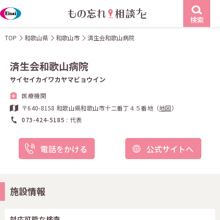
検索
TOP
和歌山県
和歌山市
済生会和歌山病院
済生会和歌山病院
サイセイカイワカヤマビョウイン
医療機関
〒640-8158 和歌山県和歌山市十二番丁４５番地（
地図
）
073-424-5185
代表
電話をかける
公式サイトへ
施設情報
対応可能な検査