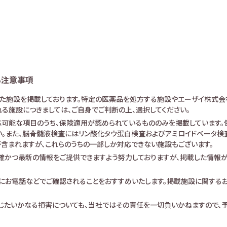
る注意事項
けた施設を掲載しております。特定の医薬品を処方する施設やエーザイ株式会
る施設につきましては、ご自身でご判断の上、選択してください。
可能な項目のうち、保険適用が認められているもののみを掲載しています。保
。また、脳脊髄液検査にはリン酸化タウ蛋白検査およびアミロイドベータ検査が
査が含まれますが、これらのうちの一部しか対応できない施設もございます。
確かつ最新の情報をご提供できますよう努力しておりますが、掲載した情報
にお電話などでご確認されることをおすすめいたします。掲載施設に関する
生じたいかなる損害についても、当社ではその責任を一切負いかねますので、予