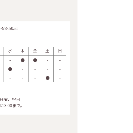
-58-5051
水
木
金
土
日
-
●
●
-
-
●
-
-
-
-
-
-
-
●
-
、日曜、祝日
13:00まで。