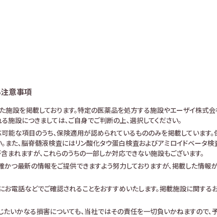
る注意事項
けた施設を掲載しております。特定の医薬品を処方する施設やエーザイ株式会
る施設につきましては、ご自身でご判断の上、選択してください。
可能な項目のうち、保険適用が認められているもののみを掲載しています。保
。また、脳脊髄液検査にはリン酸化タウ蛋白検査およびアミロイドベータ検査が
査が含まれますが、これらのうちの一部しか対応できない施設もございます。
確かつ最新の情報をご提供できますよう努力しておりますが、掲載した情報
にお電話などでご確認されることをおすすめいたします。掲載施設に関する
生じたいかなる損害についても、当社ではその責任を一切負いかねますので、予