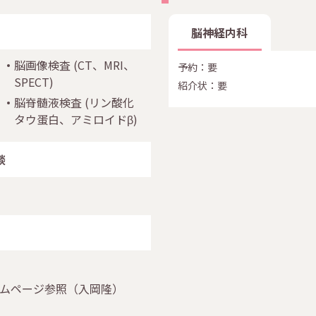
脳神経内科
脳画像検査
(CT、MRI、
予約：要
SPECT)
紹介状：要
脳脊髄液検査
(リン酸化
タウ蛋白、アミロイドβ)
談
ムページ参照（入岡隆）