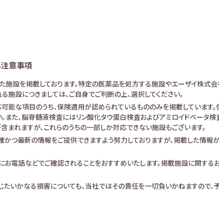
る注意事項
けた施設を掲載しております。特定の医薬品を処方する施設やエーザイ株式会
る施設につきましては、ご自身でご判断の上、選択してください。
可能な項目のうち、保険適用が認められているもののみを掲載しています。保
。また、脳脊髄液検査にはリン酸化タウ蛋白検査およびアミロイドベータ検査が
査が含まれますが、これらのうちの一部しか対応できない施設もございます。
確かつ最新の情報をご提供できますよう努力しておりますが、掲載した情報
にお電話などでご確認されることをおすすめいたします。掲載施設に関する
生じたいかなる損害についても、当社ではその責任を一切負いかねますので、予