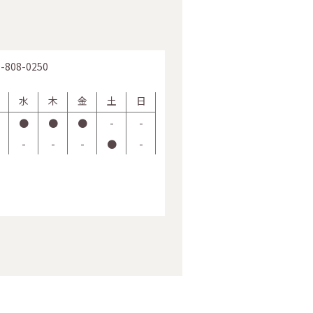
-808-0250
水
木
金
土
日
●
●
●
-
-
-
-
-
●
-