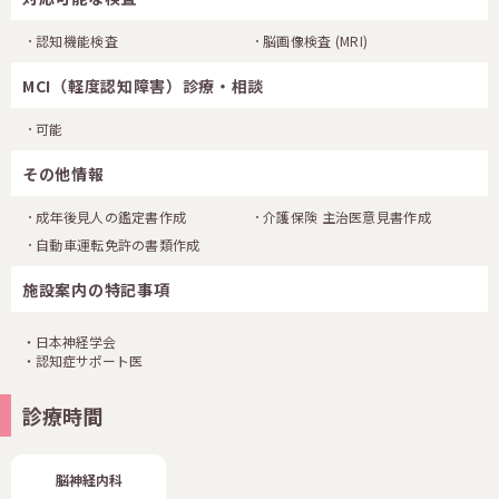
認知機能検査
脳画像検査
(MRI)
MCI（軽度認知障害）診療・相談
可能
その他情報
成年後見人の鑑定書作成
介護保険 主治医意見書作成
自動車運転免許の書類作成
施設案内の特記事項
・日本神経学会
・認知症サポート医
診療時間
脳神経内科