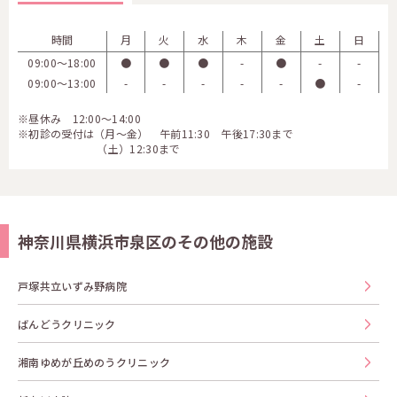
時間
月
火
水
木
金
土
日
09:00〜18:00
●
●
●
-
●
-
-
09:00〜13:00
-
-
-
-
-
●
-
※昼休み 12:00～14:00
※初診の受付は（月～金） 午前11:30 午後17:30まで
（土）12:30まで
神奈川県横浜市泉区のその他の施設
戸塚共立いずみ野病院
ばんどうクリニック
湘南ゆめが丘めのうクリニック