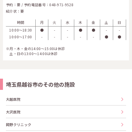
予約：要 / 予約電話番号：
048-971-9528
紹介状：要
時間
月
火
水
木
金
土
日
10:00〜18:30
●
-
-
●
●
-
-
10:00〜17:00
-
-
-
-
-
●
●
※月・木・金の14:00～15:00は休診
土・日の13:00～14:00は休診
埼玉県越谷市のその他の施設
大越医院
大沢医院
岡野クリニック