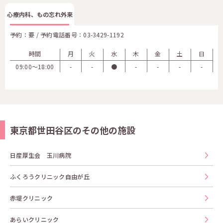
心療内科、もの忘れ外来
予約：要 / 予約電話番号：
03-3429-1192
時間
月
火
水
木
金
土
日
09:00〜18:00
-
-
●
-
-
-
-
東京都世田谷区のその他の施設
日産厚生会 玉川病院
ふくろうクリニック自由が丘
赤堤クリニック
あらいクリニック