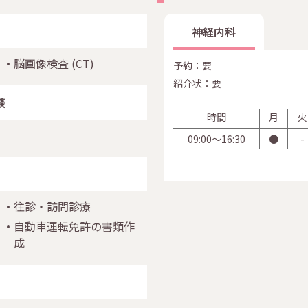
神経内科
脳画像検査
(CT)
予約：要
紹介状：要
談
時間
月
火
09:00〜16:30
●
-
往診・訪問診療
自動車運転免許の書類作
成