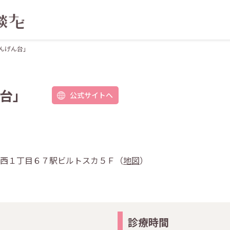
んげん台」
台」
公式サイトへ
千間台西１丁目６７駅ビルトスカ５Ｆ（
地図
）
診療時間