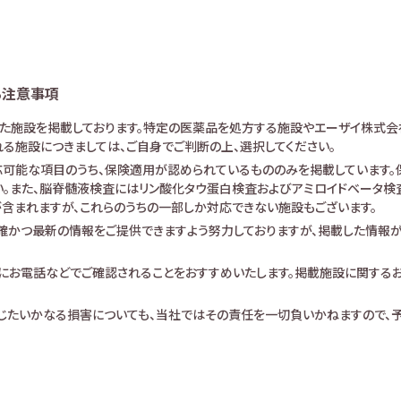
る注意事項
けた施設を掲載しております。特定の医薬品を処方する施設やエーザイ株式会
る施設につきましては、ご自身でご判断の上、選択してください。
可能な項目のうち、保険適用が認められているもののみを掲載しています。保
。また、脳脊髄液検査にはリン酸化タウ蛋白検査およびアミロイドベータ検査が
査が含まれますが、これらのうちの一部しか対応できない施設もございます。
確かつ最新の情報をご提供できますよう努力しておりますが、掲載した情報
にお電話などでご確認されることをおすすめいたします。掲載施設に関する
生じたいかなる損害についても、当社ではその責任を一切負いかねますので、予