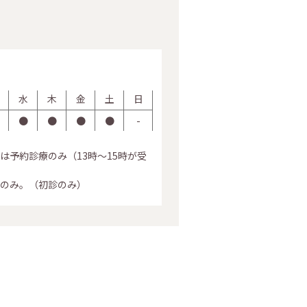
水
木
金
土
日
●
●
●
●
-
は予約診療のみ（13時～15時が受
のみ。（初診のみ）