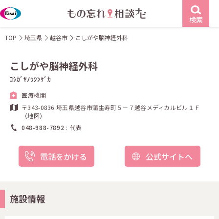
検索
TOP
埼玉県
越谷市
こしがや脳神経外科
こしがや脳神経外科
ｺｼｶﾞﾔﾉｳｼﾝｹﾞｶ
医療機関
〒343-0836 埼玉県越谷市蒲生寿町５－７越谷メディカルビル１Ｆ
（
地図
）
048-988-7892
代表
電話をかける
公式サイトへ
施設情報