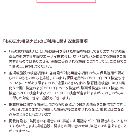
「もの忘れ相談ナビ」のご利用に関する注意事項
「もの忘れ相談ナビ」は、掲載許可を受けた施設を掲載しております。特定の医
薬品を処方する施設やエーザイ株式会社（以下「当社」）が推奨する施設をご案
内するものではありません。実際に受診される施設につきましては、ご自身でご
判断の上、選択してください。
各掲載施設の検査項目は、各施設が対応可能な項目のうち、保険適用が認め
られているもののみを掲載しています。保険適用外のアミロイドPET検査も行
っていることがあり得ますのでご注意ください。また、脳脊髄液検査にはリン酸
化タウ蛋白検査およびアミロイドベータ検査が、脳画像検査にはCT検査、MRI
検査、SPECT検査およびアミロイドPET検査が含まれますが、これらのうちの
一部しか対応できない施設もございます。
掲載施設に関する情報は、できる限り正確かつ最新の情報をご提供できますよ
う努力しておりますが、掲載した情報が後に変更されるなど、現状とは異なる
点が生じることもございます。
掲載施設をご訪問される場合には、事前にお電話などでご確認されることをお
すすめいたします。掲載施設に関するお問い合わせは、当社ではお答えすること
ができません。