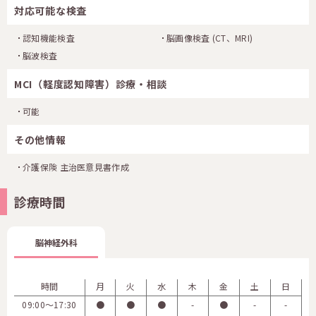
対応可能な検査
認知機能検査
脳画像検査
(CT、MRI)
脳波検査
MCI（軽度認知障害）診療・相談
可能
その他情報
介護保険 主治医意見書作成
診療時間
脳神経外科
時間
月
火
水
木
金
土
日
09:00〜17:30
●
●
●
-
●
-
-