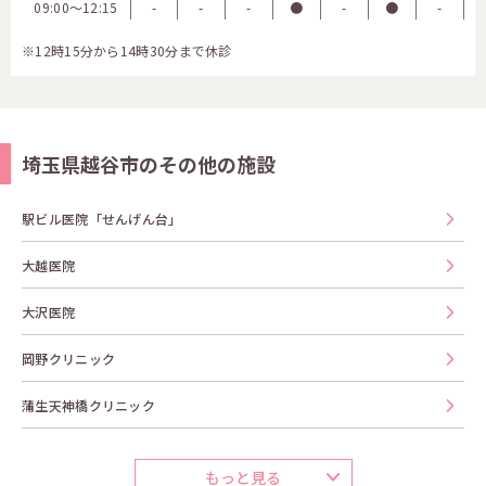
09:00〜12:15
-
-
-
●
-
●
-
※12時15分から14時30分まで休診
埼玉県越谷市のその他の施設
駅ビル医院「せんげん台」
大越医院
大沢医院
岡野クリニック
蒲生天神橋クリニック
もっと見る