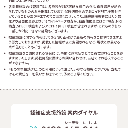
判断の上、選択してください。
各掲載施設の検査項目は、各施設が対応可能な項目のうち、保険適用が認め
られているもののみを掲載しています。保険適用外のアミロイドPET検査も行
っていることがあり得ますのでご注意ください。また、脳脊髄液検査にはリン酸
化タウ蛋白検査およびアミロイドベータ検査が、脳画像検査にはCT検査、MRI
検査、SPECT検査およびアミロイドPET検査が含まれますが、これらのうちの
一部しか対応できない施設もございます。
掲載施設に関する情報は、できる限り正確かつ最新の情報をご提供できますよ
う努力しておりますが、掲載した情報が後に変更されるなど、現状とは異なる
点が生じることもございます。
掲載施設をご訪問される場合には、事前にお電話などでご確認されることをお
すすめいたします。掲載施設に関するお問い合わせは、当社ではお答えすること
ができません。
「もの忘れ相談ナビ」のご利用によって生じたいかなる損害についても、当社で
はその責任を一切負いかねますので、予めご了承ください。
認知症支援施設 案内ダイヤル
いー老後
に
し
よ