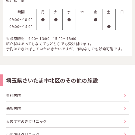
紹介状：要
時間
月
火
水
木
金
土
日
09:00〜18:00
●
●
●
-
●
-
-
09:00〜14:00
-
-
-
-
-
●
-
※診療時間 9:00～13:00 15:00～18:00
紹介状はあってもなくてもどちらでも受け付けます。
予約はできればしていただきたいですが、予約なしでも診察可能です。
埼玉県さいたま市北区のその他の施設
里村医院
池部医院
大宮すずのきクリニック
小池内科クリニック