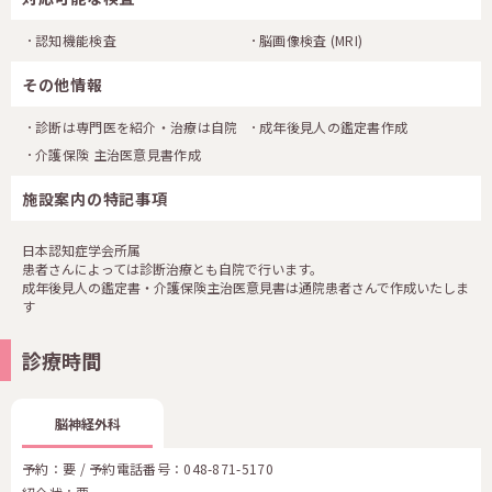
認知機能検査
脳画像検査
(MRI)
その他情報
診断は専門医を紹介・治療は自院
成年後見人の鑑定書作成
介護保険 主治医意見書作成
施設案内の特記事項
日本認知症学会所属
患者さんによっては診断治療とも自院で行います。
成年後見人の鑑定書・介護保険主治医意見書は通院患者さんで作成いたしま
す
診療時間
脳神経外科
予約：要 / 予約電話番号：
048-871-5170