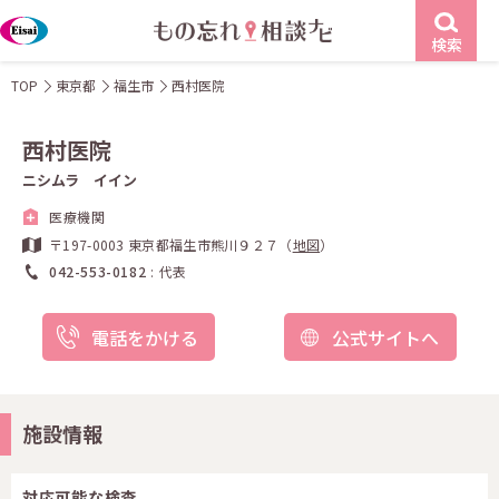
検索
TOP
東京都
福生市
西村医院
西村医院
ニシムラ イイン
医療機関
〒197-0003 東京都福生市熊川９２７（
地図
）
042-553-0182
代表
電話をかける
公式サイトへ
施設情報
対応可能な検査