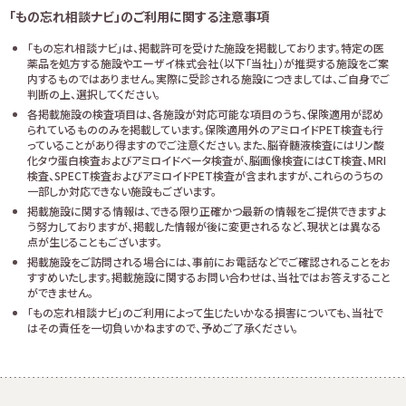
「もの忘れ相談ナビ」のご利用に関する注意事項
「もの忘れ相談ナビ」は、掲載許可を受けた施設を掲載しております。特定の医
薬品を処方する施設やエーザイ株式会社（以下「当社」）が推奨する施設をご案
内するものではありません。実際に受診される施設につきましては、ご自身でご
判断の上、選択してください。
各掲載施設の検査項目は、各施設が対応可能な項目のうち、保険適用が認め
られているもののみを掲載しています。保険適用外のアミロイドPET検査も行
っていることがあり得ますのでご注意ください。また、脳脊髄液検査にはリン酸
化タウ蛋白検査およびアミロイドベータ検査が、脳画像検査にはCT検査、MRI
検査、SPECT検査およびアミロイドPET検査が含まれますが、これらのうちの
一部しか対応できない施設もございます。
掲載施設に関する情報は、できる限り正確かつ最新の情報をご提供できますよ
う努力しておりますが、掲載した情報が後に変更されるなど、現状とは異なる
点が生じることもございます。
掲載施設をご訪問される場合には、事前にお電話などでご確認されることをお
すすめいたします。掲載施設に関するお問い合わせは、当社ではお答えすること
ができません。
「もの忘れ相談ナビ」のご利用によって生じたいかなる損害についても、当社で
はその責任を一切負いかねますので、予めご了承ください。