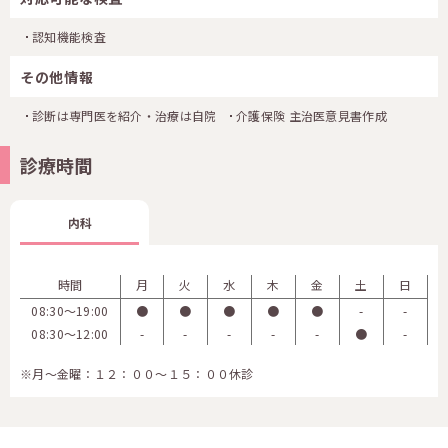
認知機能検査
その他情報
診断は専門医を紹介・治療は自院
介護保険 主治医意見書作成
診療時間
内科
時間
月
火
水
木
金
土
日
08:30〜19:00
●
●
●
●
●
-
-
08:30〜12:00
-
-
-
-
-
●
-
※月～金曜：１２：００～１５：００休診