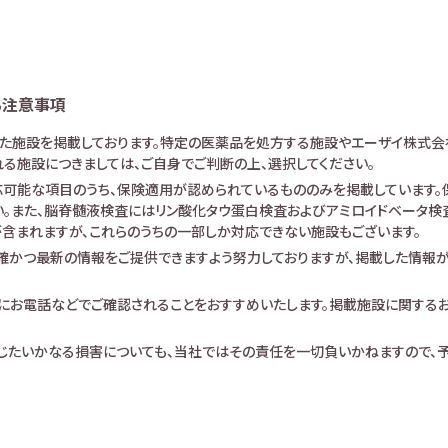
る注意事項
けた施設を掲載しております。特定の医薬品を処方する施設やエーザイ株式会
る施設につきましては、ご自身でご判断の上、選択してください。
可能な項目のうち、保険適用が認められているもののみを掲載しています。保
。また、脳脊髄液検査にはリン酸化タウ蛋白検査およびアミロイドベータ検査が
査が含まれますが、これらのうちの一部しか対応できない施設もございます。
確かつ最新の情報をご提供できますよう努力しておりますが、掲載した情報
にお電話などでご確認されることをおすすめいたします。掲載施設に関する
生じたいかなる損害についても、当社ではその責任を一切負いかねますので、予