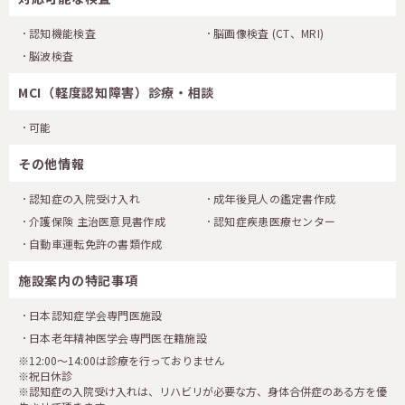
認知機能検査
脳画像検査
(CT、MRI)
脳波検査
MCI（軽度認知障害）診療・相談
可能
その他情報
認知症の入院受け入れ
成年後見人の鑑定書作成
介護保険 主治医意見書作成
認知症疾患医療センター
自動車運転免許の書類作成
施設案内の特記事項
日本認知症学会専門医施設
日本老年精神医学会専門医在籍施設
※12:00～14:00は診療を行っておりません
※祝日休診
※認知症の入院受け入れは、リハビリが必要な方、身体合併症のある方を優