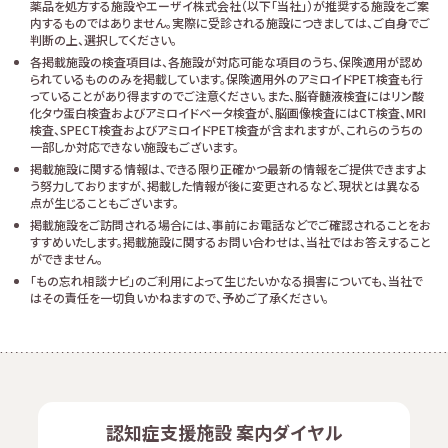
薬品を処方する施設やエーザイ株式会社（以下「当社」）が推奨する施設をご案
内するものではありません。実際に受診される施設につきましては、ご自身でご
判断の上、選択してください。
各掲載施設の検査項目は、各施設が対応可能な項目のうち、保険適用が認め
られているもののみを掲載しています。保険適用外のアミロイドPET検査も行
っていることがあり得ますのでご注意ください。また、脳脊髄液検査にはリン酸
化タウ蛋白検査およびアミロイドベータ検査が、脳画像検査にはCT検査、MRI
検査、SPECT検査およびアミロイドPET検査が含まれますが、これらのうちの
一部しか対応できない施設もございます。
掲載施設に関する情報は、できる限り正確かつ最新の情報をご提供できますよ
う努力しておりますが、掲載した情報が後に変更されるなど、現状とは異なる
点が生じることもございます。
掲載施設をご訪問される場合には、事前にお電話などでご確認されることをお
すすめいたします。掲載施設に関するお問い合わせは、当社ではお答えすること
ができません。
「もの忘れ相談ナビ」のご利用によって生じたいかなる損害についても、当社で
はその責任を一切負いかねますので、予めご了承ください。
認知症支援施設 案内ダイヤル