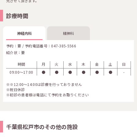
先させて頂きます。
診療時間
神経内科
精神科
予約：要 / 予約電話番号：
047-385-5566
紹介状：要
時間
月
火
水
木
金
土
日
09:00〜17:00
●
●
●
●
●
●
-
※※12:00～14:00は診療を行っておりません
※祝日休診
※初診の患者様は電話にて予約をお取りください
千葉県松戸市のその他の施設