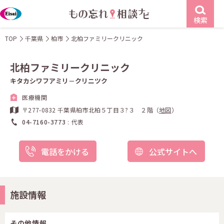
検索
TOP
千葉県
柏市
北柏ファミリークリニック
北柏ファミリークリニック
キタカシワフアミリ－クリニツク
医療機関
〒277-0832 千葉県柏市北柏５丁目３?３ ２階（
地図
）
04-7160-3773
代表
電話をかける
公式サイトへ
施設情報
その他情報