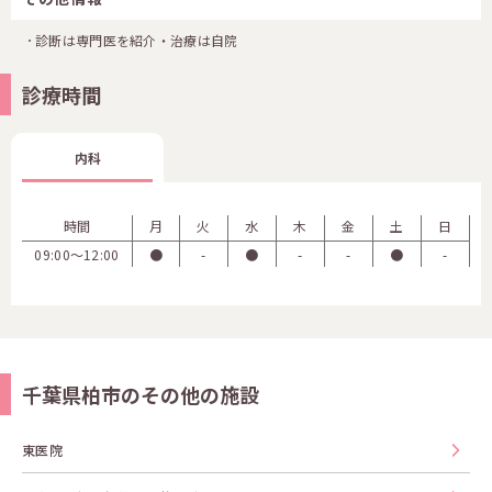
診断は専門医を紹介・治療は自院
診療時間
内科
時間
月
火
水
木
金
土
日
09:00〜12:00
●
-
●
-
-
●
-
千葉県柏市のその他の施設
東医院