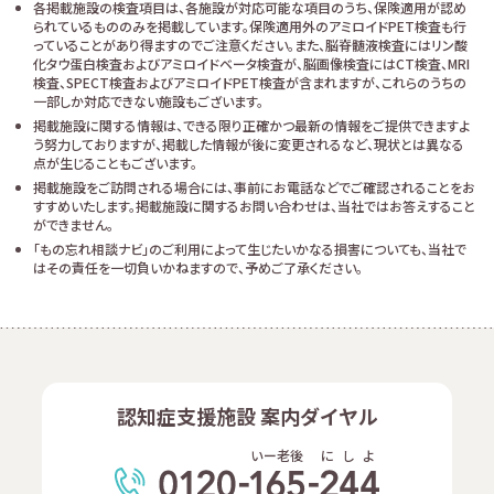
各掲載施設の検査項目は、各施設が対応可能な項目のうち、保険適用が認め
られているもののみを掲載しています。保険適用外のアミロイドPET検査も行
っていることがあり得ますのでご注意ください。また、脳脊髄液検査にはリン酸
化タウ蛋白検査およびアミロイドベータ検査が、脳画像検査にはCT検査、MRI
検査、SPECT検査およびアミロイドPET検査が含まれますが、これらのうちの
一部しか対応できない施設もございます。
掲載施設に関する情報は、できる限り正確かつ最新の情報をご提供できますよ
う努力しておりますが、掲載した情報が後に変更されるなど、現状とは異なる
点が生じることもございます。
掲載施設をご訪問される場合には、事前にお電話などでご確認されることをお
すすめいたします。掲載施設に関するお問い合わせは、当社ではお答えすること
ができません。
「もの忘れ相談ナビ」のご利用によって生じたいかなる損害についても、当社で
はその責任を一切負いかねますので、予めご了承ください。
認知症支援施設 案内ダイヤル
いー老後
に
し
よ