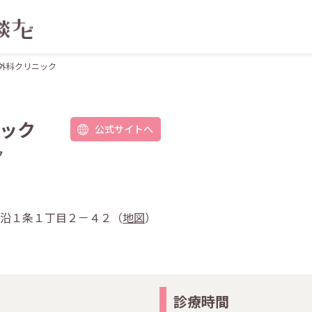
外科クリニック
ック
公式サイトへ
ク
区川沿１条１丁目２－４２（
地図
）
診療時間