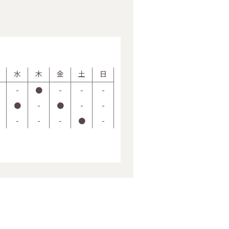
水
木
金
土
日
-
●
-
-
-
●
-
●
-
-
-
-
-
●
-