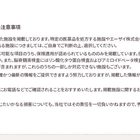
る注意事項
けた施設を掲載しております。特定の医薬品を処方する施設やエーザイ株式会
る施設につきましては、ご自身でご判断の上、選択してください。
可能な項目のうち、保険適用が認められているもののみを掲載しています。保
。また、脳脊髄液検査にはリン酸化タウ蛋白検査およびアミロイドベータ検査が
査が含まれますが、これらのうちの一部しか対応できない施設もございます。
確かつ最新の情報をご提供できますよう努力しておりますが、掲載した情報
にお電話などでご確認されることをおすすめいたします。掲載施設に関する
生じたいかなる損害についても、当社ではその責任を一切負いかねますので、予