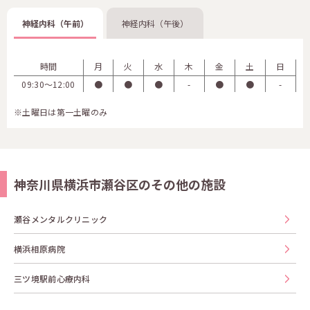
神経内科（午前）
神経内科（午後）
時間
月
火
水
木
金
土
日
09:30〜12:00
●
●
●
-
●
●
-
※土曜日は第一土曜のみ
神奈川県横浜市瀬谷区のその他の施設
瀬谷メンタルクリニック
横浜相原病院
三ツ境駅前心療内科