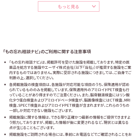
もっと見る
「もの忘れ相談ナビ」のご利用に関する注意事項
「もの忘れ相談ナビ」は、掲載許可を受けた施設を掲載しております。特定の医
薬品を処方する施設やエーザイ株式会社（以下「当社」）が推奨する施設をご案
内するものではありません。実際に受診される施設につきましては、ご自身でご
判断の上、選択してください。
各掲載施設の検査項目は、各施設が対応可能な項目のうち、保険適用が認め
られているもののみを掲載しています。保険適用外のアミロイドPET検査も行
っていることがあり得ますのでご注意ください。また、脳脊髄液検査にはリン酸
化タウ蛋白検査およびアミロイドベータ検査が、脳画像検査にはCT検査、MRI
検査、SPECT検査およびアミロイドPET検査が含まれますが、これらのうちの
一部しか対応できない施設もございます。
掲載施設に関する情報は、できる限り正確かつ最新の情報をご提供できますよ
う努力しておりますが、掲載した情報が後に変更されるなど、現状とは異なる
点が生じることもございます。
掲載施設をご訪問される場合には、事前にお電話などでご確認されることをお