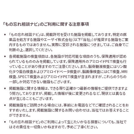
「もの忘れ相談ナビ」のご利用に関する注意事項
「もの忘れ相談ナビ」は、掲載許可を受けた施設を掲載しております。特定の医
薬品を処方する施設やエーザイ株式会社（以下「当社」）が推奨する施設をご案
内するものではありません。実際に受診される施設につきましては、ご自身でご
判断の上、選択してください。
各掲載施設の検査項目は、各施設が対応可能な項目のうち、保険適用が認め
られているもののみを掲載しています。保険適用外のアミロイドPET検査も行
っていることがあり得ますのでご注意ください。また、脳脊髄液検査にはリン酸
化タウ蛋白検査およびアミロイドベータ検査が、脳画像検査にはCT検査、MRI
検査、SPECT検査およびアミロイドPET検査が含まれますが、これらのうちの
一部しか対応できない施設もございます。
掲載施設に関する情報は、できる限り正確かつ最新の情報をご提供できますよ
う努力しておりますが、掲載した情報が後に変更されるなど、現状とは異なる
点が生じることもございます。
掲載施設をご訪問される場合には、事前にお電話などでご確認されることをお
すすめいたします。掲載施設に関するお問い合わせは、当社ではお答えすること
ができません。
「もの忘れ相談ナビ」のご利用によって生じたいかなる損害についても、当社で
はその責任を一切負いかねますので、予めご了承ください。