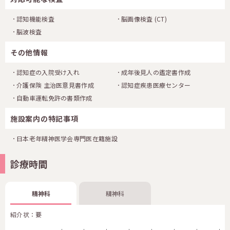
認知機能検査
脳画像検査
(CT)
脳波検査
その他情報
認知症の入院受け入れ
成年後見人の鑑定書作成
介護保険 主治医意見書作成
認知症疾患医療センター
自動車運転免許の書類作成
施設案内の特記事項
日本老年精神医学会専門医在籍施設
診療時間
精神科
精神科
紹介状：要