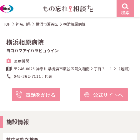
検索
TOP
神奈川県
横浜市瀬谷区
横浜相原病院
横浜相原病院
ヨコハマアイハラビョウイン
医療機関
〒246-0026 神奈川県横浜市瀬谷区阿久和南２丁目３－１２（
地図
）
045-362-7111
代表
電話をかける
公式サイトへ
施設情報
対応可能な検査