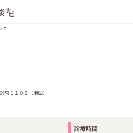
ック
山上於曽１１０９（
地図
）
診療時間