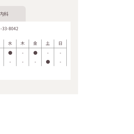
内科
-33-8042
水
木
金
土
日
●
-
●
-
-
-
-
-
●
-