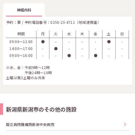
神経内科
予約：要 / 予約電話番号：
0250-23-4711（地域連携室）
時間
月
火
水
木
金
土
日
09:00〜12:00
●
-
-
-
-
●
-
14:00〜17:00
-
●
-
-
-
-
-
09:00〜16:00
-
-
●
-
●
-
-
※水、金：午前9時～12時
午後14時～16時
土曜は第3土曜のみ外来
新潟県新潟市のその他の施設
国立病院機構西新潟中央病院