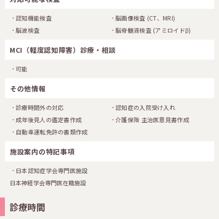
認知機能検査
脳画像検査
(CT、MRI)
脳波検査
脳脊髄液検査
(アミロイドβ)
MCI（軽度認知障害）診療・相談
可能
その他情報
診療時間外の対応
認知症の入院受け入れ
成年後見人の鑑定書作成
介護保険 主治医意見書作成
自動車運転免許の書類作成
施設案内の特記事項
日本認知症学会専門医施設
日本神経学会専門医在籍施設
診療時間