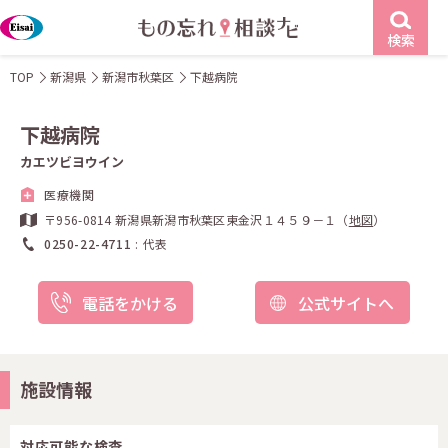
検索
TOP
新潟県
新潟市秋葉区
下越病院
下越病院
カエツビヨウイン
医療機関
〒956-0814 新潟県新潟市秋葉区東金沢１４５９－１（
地図
）
0250-22-4711
代表
電話をかける
公式サイトへ
施設情報
対応可能な検査