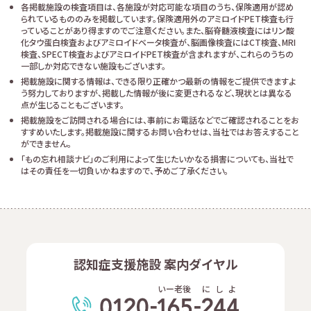
各掲載施設の検査項目は、各施設が対応可能な項目のうち、保険適用が認め
られているもののみを掲載しています。保険適用外のアミロイドPET検査も行
っていることがあり得ますのでご注意ください。また、脳脊髄液検査にはリン酸
化タウ蛋白検査およびアミロイドベータ検査が、脳画像検査にはCT検査、MRI
検査、SPECT検査およびアミロイドPET検査が含まれますが、これらのうちの
一部しか対応できない施設もございます。
掲載施設に関する情報は、できる限り正確かつ最新の情報をご提供できますよ
う努力しておりますが、掲載した情報が後に変更されるなど、現状とは異なる
点が生じることもございます。
掲載施設をご訪問される場合には、事前にお電話などでご確認されることをお
すすめいたします。掲載施設に関するお問い合わせは、当社ではお答えすること
ができません。
「もの忘れ相談ナビ」のご利用によって生じたいかなる損害についても、当社で
はその責任を一切負いかねますので、予めご了承ください。
認知症支援施設 案内ダイヤル
いー老後
に
し
よ