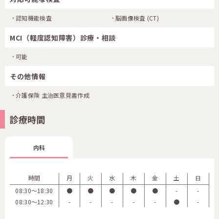
認知機能検査
脳画像検査
(CT)
MCI（軽度認知障害）診療・相談
可能
その他情報
介護保険 主治医意見書作成
診療時間
内科
時間
月
火
水
木
金
土
日
08:30〜18:30
●
●
●
●
●
-
-
08:30〜12:30
-
-
-
-
-
●
-