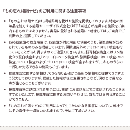
「もの忘れ相談ナビ」のご利用に関する注意事項
「もの忘れ相談ナビ」は、掲載許可を受けた施設を掲載しております。特定の医
薬品を処方する施設やエーザイ株式会社（以下「当社」）が推奨する施設をご案
内するものではありません。実際に受診される施設につきましては、ご自身でご
判断の上、選択してください。
各掲載施設の検査項目は、各施設が対応可能な項目のうち、保険適用が認め
られているもののみを掲載しています。保険適用外のアミロイドPET検査も行
っていることがあり得ますのでご注意ください。また、脳脊髄液検査にはリン酸
化タウ蛋白検査およびアミロイドベータ検査が、脳画像検査にはCT検査、MRI
検査、SPECT検査およびアミロイドPET検査が含まれますが、これらのうちの
一部しか対応できない施設もございます。
掲載施設に関する情報は、できる限り正確かつ最新の情報をご提供できますよ
う努力しておりますが、掲載した情報が後に変更されるなど、現状とは異なる
点が生じることもございます。
掲載施設をご訪問される場合には、事前にお電話などでご確認されることをお
すすめいたします。掲載施設に関するお問い合わせは、当社ではお答えすること
ができません。
「もの忘れ相談ナビ」のご利用によって生じたいかなる損害についても、当社で
はその責任を一切負いかねますので、予めご了承ください。