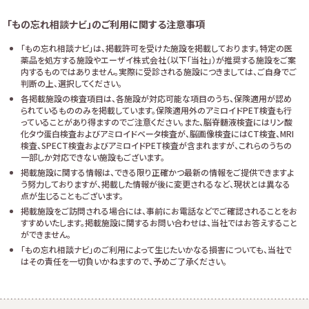
「もの忘れ相談ナビ」のご利用に関する注意事項
「もの忘れ相談ナビ」は、掲載許可を受けた施設を掲載しております。特定の医
薬品を処方する施設やエーザイ株式会社（以下「当社」）が推奨する施設をご案
内するものではありません。実際に受診される施設につきましては、ご自身でご
判断の上、選択してください。
各掲載施設の検査項目は、各施設が対応可能な項目のうち、保険適用が認め
られているもののみを掲載しています。保険適用外のアミロイドPET検査も行
っていることがあり得ますのでご注意ください。また、脳脊髄液検査にはリン酸
化タウ蛋白検査およびアミロイドベータ検査が、脳画像検査にはCT検査、MRI
検査、SPECT検査およびアミロイドPET検査が含まれますが、これらのうちの
一部しか対応できない施設もございます。
掲載施設に関する情報は、できる限り正確かつ最新の情報をご提供できますよ
う努力しておりますが、掲載した情報が後に変更されるなど、現状とは異なる
点が生じることもございます。
掲載施設をご訪問される場合には、事前にお電話などでご確認されることをお
すすめいたします。掲載施設に関するお問い合わせは、当社ではお答えすること
ができません。
「もの忘れ相談ナビ」のご利用によって生じたいかなる損害についても、当社で
はその責任を一切負いかねますので、予めご了承ください。