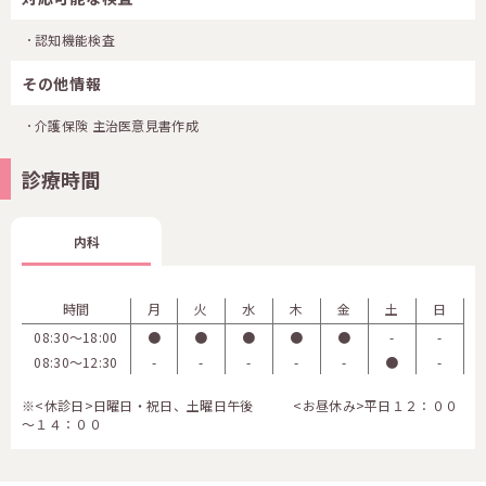
認知機能検査
その他情報
介護保険 主治医意見書作成
診療時間
内科
時間
月
火
水
木
金
土
日
08:30〜18:00
●
●
●
●
●
-
-
08:30〜12:30
-
-
-
-
-
●
-
※<休診日>日曜日・祝日、土曜日午後 <お昼休み>平日１２：００
～１４：００