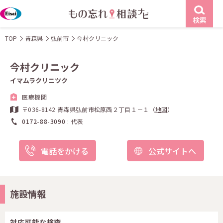
検索
TOP
青森県
弘前市
今村クリニック
今村クリニック
イマムラクリニツク
医療機関
〒036-8142 青森県弘前市松原西２丁目１－１（
地図
）
0172-88-3090
代表
電話をかける
公式サイトへ
施設情報
対応可能な検査