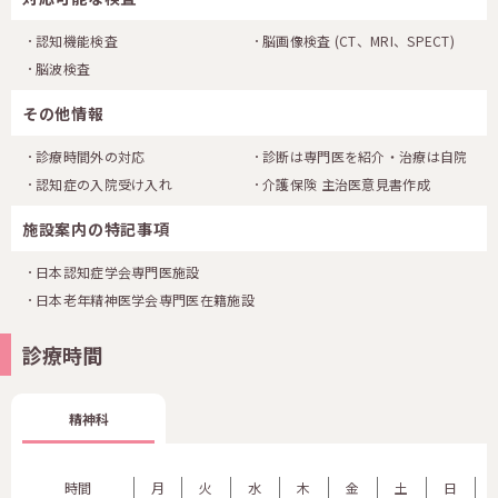
認知機能検査
脳画像検査
(CT、MRI、SPECT)
脳波検査
その他情報
診療時間外の対応
診断は専門医を紹介・治療は自院
認知症の入院受け入れ
介護保険 主治医意見書作成
施設案内の特記事項
日本認知症学会専門医施設
日本老年精神医学会専門医在籍施設
診療時間
精神科
時間
月
火
水
木
金
土
日