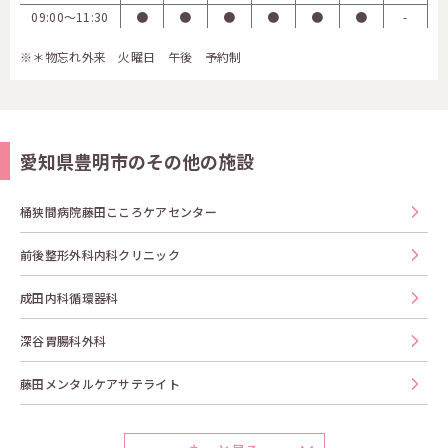
09:00〜11:30
●
●
●
●
●
●
-
※＊物忘れ外来 火曜日 午後 予約制
愛知県豊明市のその他の施設
桶狭間病院藤田こころケアセンター
前後整形外科内科クリニック
成田内科循環器科
深谷胃腸科外科
藤田メンタルケアサテライト