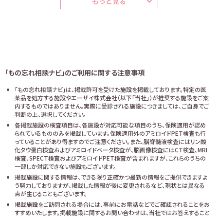
もっと見る
「もの忘れ相談ナビ」のご利用に関する注意事項
「もの忘れ相談ナビ」は、掲載許可を受けた施設を掲載しております。特定の医
薬品を処方する施設やエーザイ株式会社（以下「当社」）が推奨する施設をご案
内するものではありません。実際に受診される施設につきましては、ご自身でご
判断の上、選択してください。
各掲載施設の検査項目は、各施設が対応可能な項目のうち、保険適用が認め
られているもののみを掲載しています。保険適用外のアミロイドPET検査も行
っていることがあり得ますのでご注意ください。また、脳脊髄液検査にはリン酸
化タウ蛋白検査およびアミロイドベータ検査が、脳画像検査にはCT検査、MRI
検査、SPECT検査およびアミロイドPET検査が含まれますが、これらのうちの
一部しか対応できない施設もございます。
掲載施設に関する情報は、できる限り正確かつ最新の情報をご提供できますよ
う努力しておりますが、掲載した情報が後に変更されるなど、現状とは異なる
点が生じることもございます。
掲載施設をご訪問される場合には、事前にお電話などでご確認されることをお
すすめいたします。掲載施設に関するお問い合わせは、当社ではお答えすること