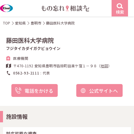
検索
TOP
愛知県
豊明市
藤田医科大学病院
藤田医科大学病院
フジタイカダイガクビョウイン
医療機関
〒470-1192 愛知県豊明市沓掛町田楽ケ窪１－９８（
地図
）
0562-93-2111
代表
電話をかける
公式サイトへ
施設情報
対応可能な検査