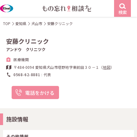
検索
TOP
愛知県
犬山市
安藤クリニック
安藤クリニック
アンドウ クリニツク
医療機関
〒484-0094 愛知県犬山市塔野地字東前田３０－１（
地図
）
0568-62-8881
代表
電話をかける
施設情報
その他情報