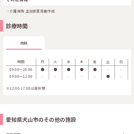
介護保険 主治医意見書作成
診療時間
内科
時間
月
火
水
木
金
土
日
09:00〜20:00
●
●
●
●
●
-
-
09:00〜12:00
-
-
-
-
-
●
-
※12:00-17:00は昼休憩
愛知県犬山市のその他の施設