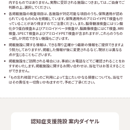
内するものではありません。実際に受診される施設につきましては、ご自身でご
判断の上、選択してください。
各掲載施設の検査項目は、各施設が対応可能な項目のうち、保険適用が認め
られているもののみを掲載しています。保険適用外のアミロイドPET検査も行
っていることがあり得ますのでご注意ください。また、脳脊髄液検査にはリン酸
化タウ蛋白検査およびアミロイドベータ検査が、脳画像検査にはCT検査、MRI
検査、SPECT検査およびアミロイドPET検査が含まれますが、これらのうちの
一部しか対応できない施設もございます。
掲載施設に関する情報は、できる限り正確かつ最新の情報をご提供できますよ
う努力しておりますが、掲載した情報が後に変更されるなど、現状とは異なる
点が生じることもございます。
掲載施設をご訪問される場合には、事前にお電話などでご確認されることをお
すすめいたします。掲載施設に関するお問い合わせは、当社ではお答えすること
ができません。
「もの忘れ相談ナビ」のご利用によって生じたいかなる損害についても、当社で
はその責任を一切負いかねますので、予めご了承ください。
認知症支援施設 案内ダイヤル