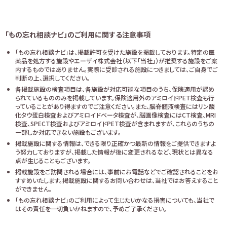
「もの忘れ相談ナビ」のご利用に関する注意事項
「もの忘れ相談ナビ」は、掲載許可を受けた施設を掲載しております。特定の医
薬品を処方する施設やエーザイ株式会社（以下「当社」）が推奨する施設をご案
内するものではありません。実際に受診される施設につきましては、ご自身でご
判断の上、選択してください。
各掲載施設の検査項目は、各施設が対応可能な項目のうち、保険適用が認め
られているもののみを掲載しています。保険適用外のアミロイドPET検査も行
っていることがあり得ますのでご注意ください。また、脳脊髄液検査にはリン酸
化タウ蛋白検査およびアミロイドベータ検査が、脳画像検査にはCT検査、MRI
検査、SPECT検査およびアミロイドPET検査が含まれますが、これらのうちの
一部しか対応できない施設もございます。
掲載施設に関する情報は、できる限り正確かつ最新の情報をご提供できますよ
う努力しておりますが、掲載した情報が後に変更されるなど、現状とは異なる
点が生じることもございます。
掲載施設をご訪問される場合には、事前にお電話などでご確認されることをお
すすめいたします。掲載施設に関するお問い合わせは、当社ではお答えすること
ができません。
「もの忘れ相談ナビ」のご利用によって生じたいかなる損害についても、当社で
はその責任を一切負いかねますので、予めご了承ください。