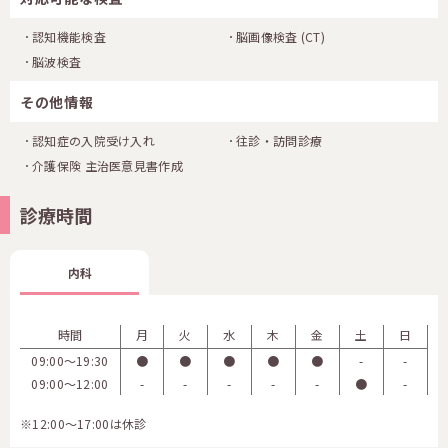
認知機能検査
脳画像検査
(CT)
脳波検査
その他情報
認知症の入院受け入れ
往診・訪問診療
介護保険 主治医意見書作成
診療時間
内科
時間
月
火
水
木
金
土
日
09:00〜19:30
●
●
●
●
●
-
-
09:00〜12:00
-
-
-
-
-
●
-
※12:00～17:00は休診